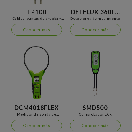
TP100
DETELUX 360FC
OUT
Cables, puntas de prueba y
Detectores de movimiento
termopares
Conocer más
Conocer más
DCM4018FLEX
SMD500
Medidor de sonda de
Comprobador LCR
corriente flexible
Conocer más
Conocer más