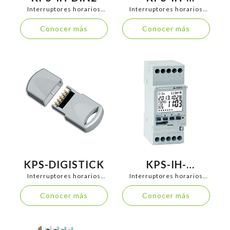
DIGIMEMORY
Interruptores horarios
Interruptores horarios
analógicos y digitales
analógicos y digitales
Conocer más
Conocer más
KPS-DIGISTICK
KPS-IH-
DIGIASTRO
Interruptores horarios
Interruptores horarios
analógicos y digitales
analógicos y digitales
Conocer más
Conocer más