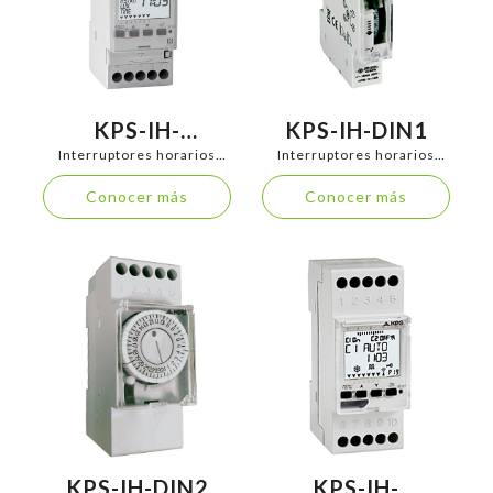
KPS-IH-
KPS-IH-DIN1
DIGIASTRONFC
Interruptores horarios
Interruptores horarios
analógicos y digitales
analógicos y digitales
Conocer más
Conocer más
KPS-IH-DIN2
KPS-IH-