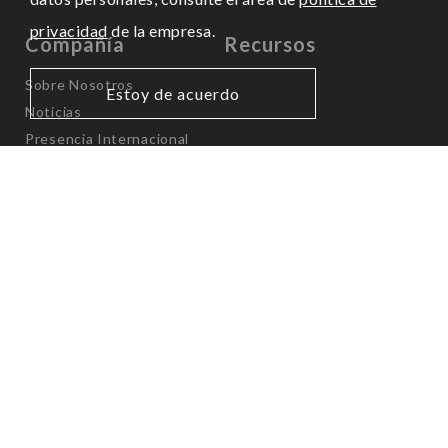
privacidad
de la empresa.
Compañía
Recursos
Sobre Nosotros
Estoy de acuerdo
Noticias
Presencia Internacional
AMÉRICA
Canadá & EE.UU.
info.na@kps-intl.com
México & LATAM
info.latam@kps-intl.com
EUROPA – ORIENTE MEDIO - ÁFRICA
info.emea@kps-intl.com
Reino Unido
info.uk@kps-intl.com