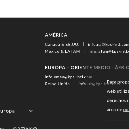
AMÉRICA
Canadá & EE.UU.
info.na@kps-intl.co
México & LATAM
info.latam@kps-intl
EUROPA – ORIENTE MEDIO - ÁFRI
info.emea@kps-intl.com
Para propo
Reino Unido
info.uk@kps-intl.com
web utiliz
derechos r
área de
po
uropa
©
2026
KPS
Uso