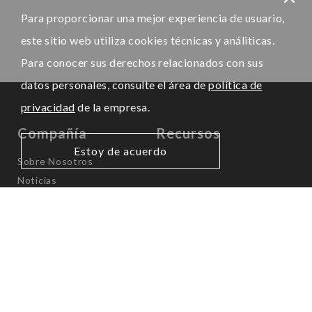
Para proporcionar una mejor experiencia de usuario,
este sitio web utiliza cookies técnicas y análiticas.
Para conocer sus derechos relacionados con sus
datos personales, consulte el área de
política de
privacidad
de la empresa.
Compañía
Recursos
Estoy de acuerdo
Sobre Nosotros
Noticias
Presencia Internacional
AMÉRICA
Canadá & EE.UU.
info.na@kps-intl.com
México & LATAM
info.latam@kps-intl.com