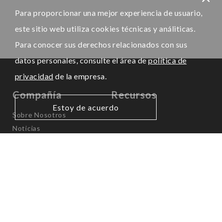
Para proporcionar una mejor experiencia de usuario,
este sitio web utiliza cookies técnicas y análiticas.
Para conocer sus derechos relacionados con sus
datos personales, consulte el área de
política de
privacidad
de la empresa.
Compañía
Recursos
Estoy de acuerdo
Sobre Nosotros
Noticias
Presencia Internacional
AMÉRICA
Canadá & EE.UU.
info.na@kps-intl.com
México & LATAM
info.latam@kps-intl.com